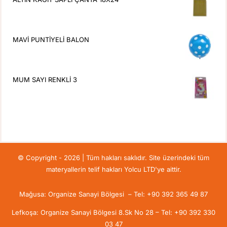
MAVİ PUNTİYELİ BALON
MUM SAYI RENKLİ 3
© Copyright - 2026 | Tüm hakları saklıdır. Site üzerindeki tüm
materyallerin telif hakları Yolcu LTD'ye aittir.
Mağusa: Organize Sanayi Bölgesi – Tel: +90 392 365 49 87
Lefkoşa: Organize Sanayi Bölgesi 8.Sk No 28 – Tel: +90 392 330
03 47