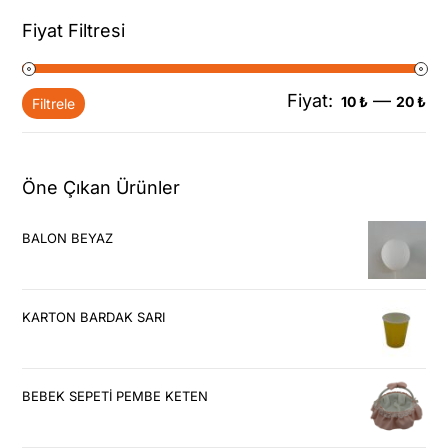
Fiyat Filtresi
Fiyat:
—
En
En
10 ₺
20 ₺
Filtrele
dü
yü
fiy
fiy
Öne Çıkan Ürünler
BALON BEYAZ
KARTON BARDAK SARI
BEBEK SEPETİ PEMBE KETEN