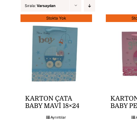
Sırala:
Varsayılan
Stokta Yok
St
KARTON ÇATA
KARTON
BABY MAVİ 18×24
BABY PE
Ayrıntılar