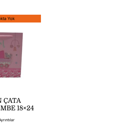
okta Yok
 ÇATA
MBE 18×24
Ayrıntılar