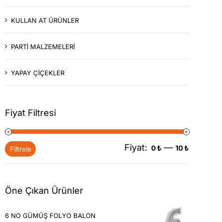
KULLAN AT ÜRÜNLER
PARTİ MALZEMELERİ
YAPAY ÇİÇEKLER
Fiyat Filtresi
Fiyat:
—
En
En
0 ₺
10 ₺
Filtrele
düşük
yüksek
fiyat
fiyat
Öne Çıkan Ürünler
6 NO GÜMÜŞ FOLYO BALON