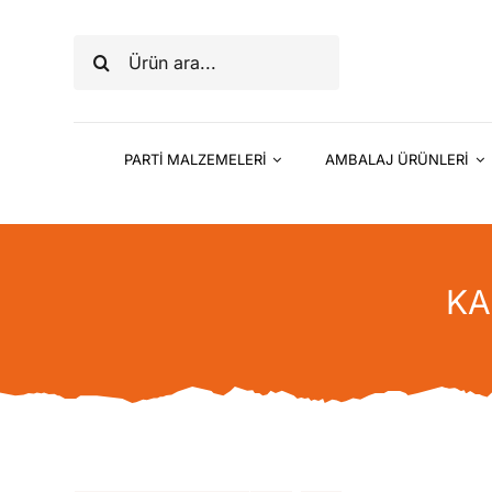
Skip
to
Ara:
content
PARTİ MALZEMELERİ
AMBALAJ ÜRÜNLERİ
KA