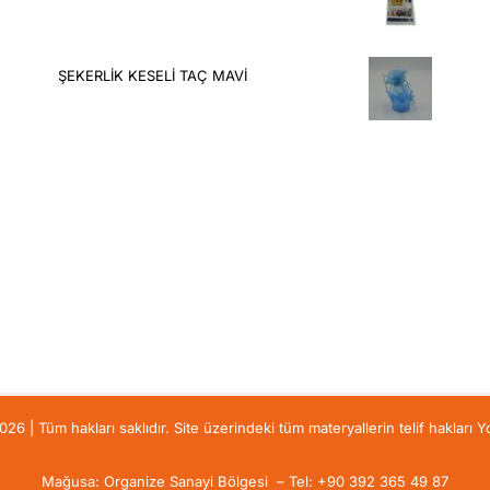
ŞEKERLİK KESELİ TAÇ MAVİ
6 | Tüm hakları saklıdır. Site üzerindeki tüm materyallerin telif hakları Yo
Mağusa: Organize Sanayi Bölgesi – Tel: +90 392 365 49 87