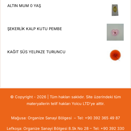
ALTIN MUM 0 YAŞ
ŞEKERLİK KALP KUTU PEMBE
KAĞIT SÜS YELPAZE TURUNCU
© Copyright - 2026 | Tüm hakları saklıdır. Site üzerindeki tüm
materyallerin telif hakları Yolcu LTD'ye aittir.
Mağusa: Organize Sanayi Bölgesi – Tel: +90 392 365 49 87
Lefkoşa: Organize Sanayi Bölgesi 8.Sk No 28 – Tel: +90 392 330