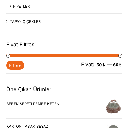
PİPETLER
YAPAY ÇİÇEKLER
Fiyat Filtresi
Fiyat:
—
En
En
50 ₺
60 ₺
Filtrele
dü
yü
fiy
fiy
Öne Çıkan Ürünler
BEBEK SEPETİ PEMBE KETEN
KARTON TABAK BEYAZ