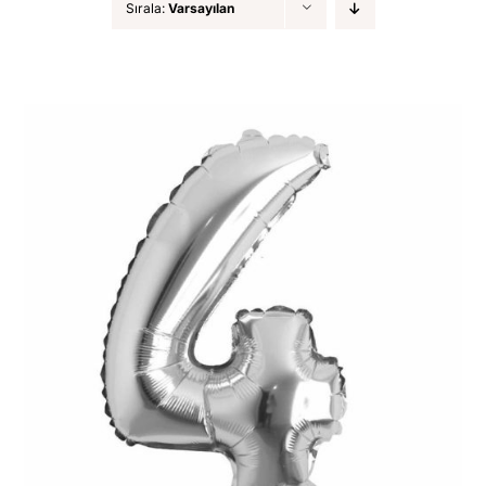
Sırala:
Varsayılan
DİĞER ÜRÜNLER
İLETİŞİM