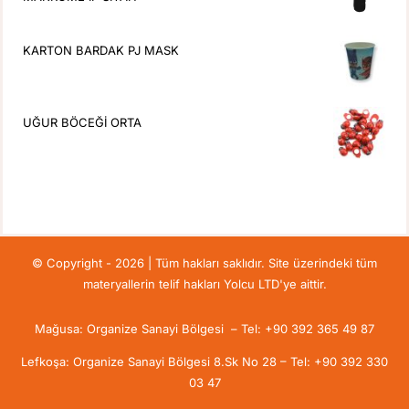
KARTON BARDAK PJ MASK
UĞUR BÖCEĞİ ORTA
© Copyright - 2026 | Tüm hakları saklıdır. Site üzerindeki tüm
materyallerin telif hakları Yolcu LTD'ye aittir.
Mağusa: Organize Sanayi Bölgesi – Tel: +90 392 365 49 87
Lefkoşa: Organize Sanayi Bölgesi 8.Sk No 28 – Tel: +90 392 330
03 47