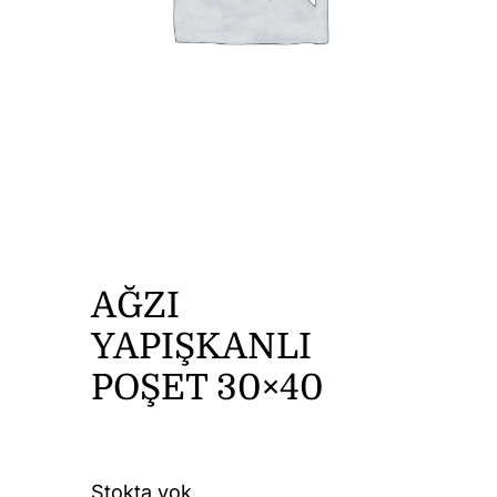
DİĞER ÜRÜNLER
İLETİŞİM
AĞZI
YAPIŞKANLI
POŞET 30×40
Stokta yok