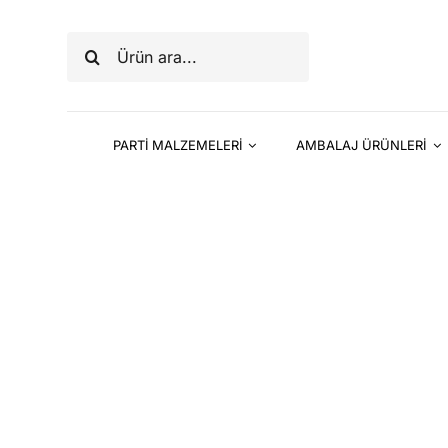
Skip
to
Ara:
content
PARTİ MALZEMELERİ
AMBALAJ ÜRÜNLERİ