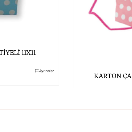
YELİ 11X11
Ayrıntılar
KARTON ÇAN