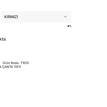

kta
e
Ürün Kodu:
T1013
 ÇANTA 11X11