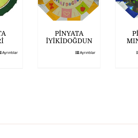
TA
PİNYATA
P
İ
İYİKİDOĞDUN
MI
Ayrıntılar
Ayrıntılar