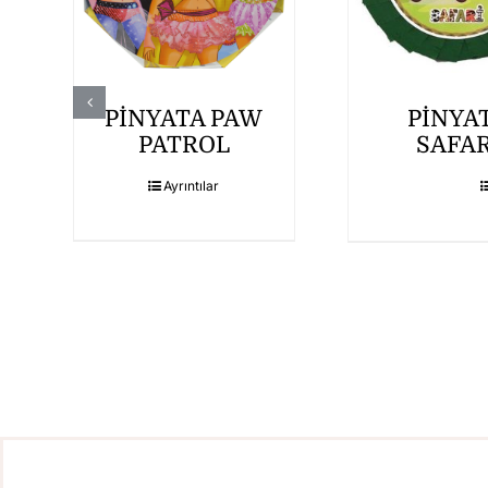
PİNYATA PAW
PİNYA
PATROL
SAFAR
r
Ayrıntılar