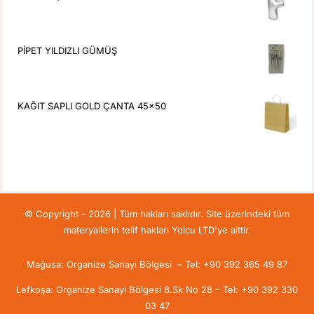
PİPET YILDIZLI GÜMÜŞ
KAĞIT SAPLI GOLD ÇANTA 45x50
© Copyright - 2026 | Tüm hakları saklıdır. Site üzerindeki tüm
materyallerin telif hakları Yolcu LTD'ye aittir.
Mağusa: Organize Sanayi Bölgesi – Tel: +90 392 365 49 87
Lefkoşa: Organize Sanayi Bölgesi 8.Sk No 28 – Tel: +90 392 330
03 47