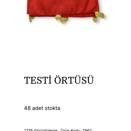
DİĞER ÜRÜNLER
İLETİŞİM
TESTİ ÖRTÜSÜ
48 adet stokta
2776 Görüntüleme
Ürün Kodu:
T862