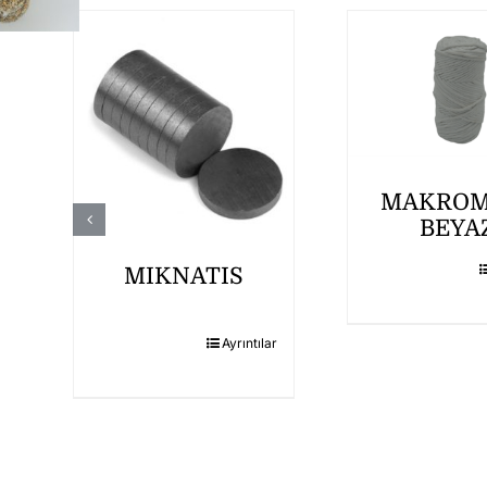
MAKROM
BEYA
MIKNATIS
r
Ayrıntılar