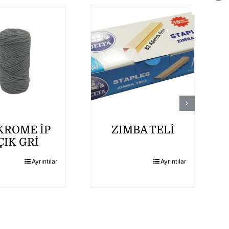
ROME İP
ZIMBA TELİ
ÇIK GRİ
Ayrıntılar
Ayrıntılar