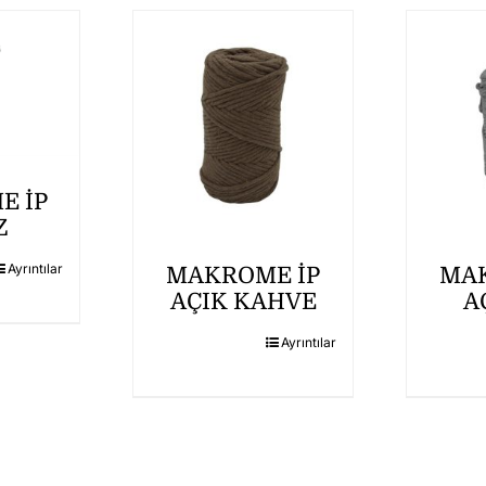
E İP
Z
Ayrıntılar
MAKROME İP
MAK
AÇIK KAHVE
A
Ayrıntılar