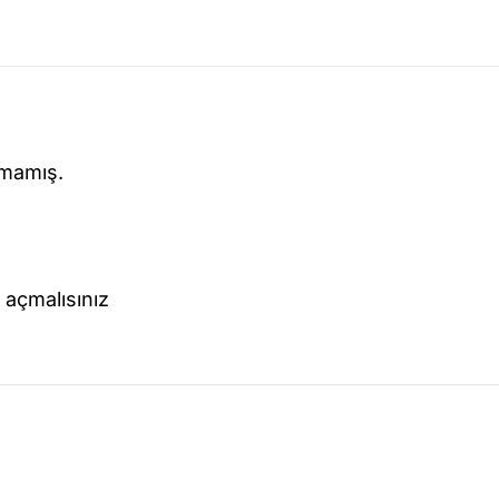
lmamış.
açmalısınız