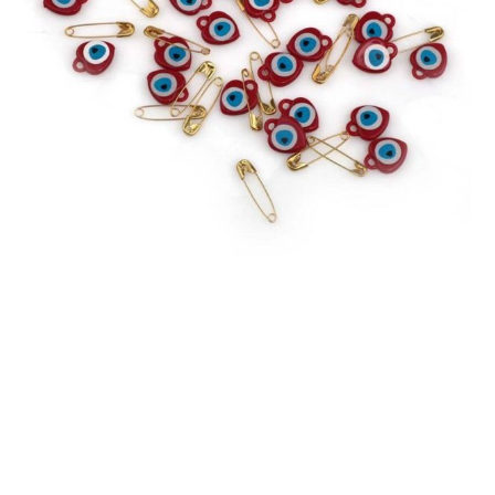
DİĞER ÜRÜNLER
İLETİŞİM