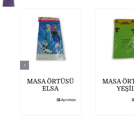
MASA ÖRTÜSÜ
MASA ÖR
ELSA
YEŞİ
r
Ayrıntılar