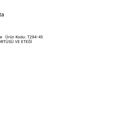
ta
me
Ürün Kodu:
T294-45
RTÜSÜ VE ETEĞİ