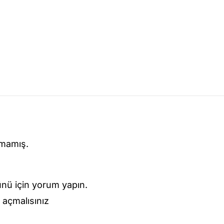
lmamış.
ü için yorum yapın.
açmalısınız