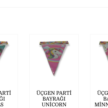
ARTİ
ÜÇGEN PARTİ
ÜÇG
ĞI
BAYRAĞI
B
LS
UNİCORN
MİNN