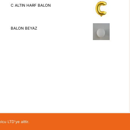
C ALTIN HARF BALON
BALON BEYAZ
lcu LTD'ye aittir.