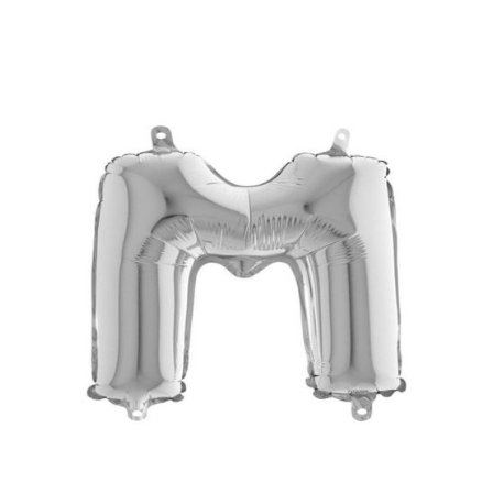
DİĞER ÜRÜNLER
İLETİŞİM